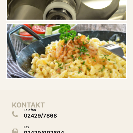
KONTAKT
Telefon
02429/7868
Fax
02429/902694