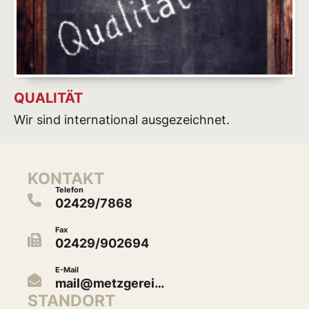
QUALITÄT
Wir sind international ausgezeichnet.
KONTAKT
Telefon
02429/7868
Fax
02429/902694
E-Mail
mail@metzgerei…
STANDORT