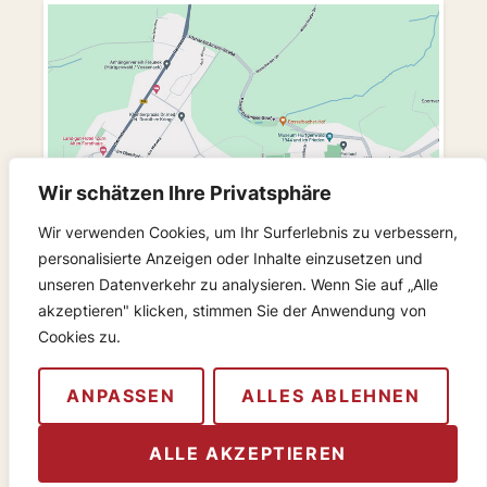
Wir schätzen Ihre Privatsphäre
Wir verwenden Cookies, um Ihr Surferlebnis zu verbessern,
personalisierte Anzeigen oder Inhalte einzusetzen und
unseren Datenverkehr zu analysieren. Wenn Sie auf „Alle
akzeptieren" klicken, stimmen Sie der Anwendung von
FOLGEN SIE UNS
Cookies zu.
© 2024 Metzgerei Luysberg
Startseite
Kontakt
Zusatzstoffe
Datenschutz
Impressum
ANPASSEN
ALLES ABLEHNEN
ALLE AKZEPTIEREN